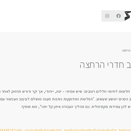
 הרחצה
ב חדרי הרחצה
לופות לחיפוי חללים רטובים: שיש אמיתי – יפה, ייחודי, אך יקר ודורש תחזוק לאחר 
צב הפנים יהושע שעשוע. "הפלטות המדוקקות נותנות מענה מושלם לעיצוב העכשווי עם
יש להן עמידות מקסימלית. גם תהליך העבודה איתן קל יותר", הוא מוסיף.
tem/3434918?utm_source=whatsup&utm_medium=sharebuttonapp&utm_term=