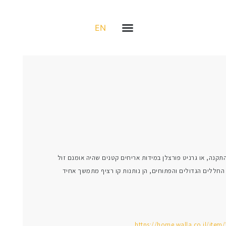
EN
התקנה, או גרניט פורצלן במידות אריחים קטנים שהיה אומנם זול
 החללים הגדולים והפתוחים, הן נותנות קו רציף מתמשך אחיד
https://home.walla.co.il/i