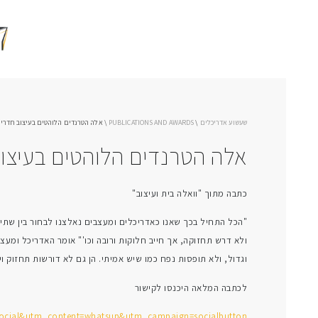
שעשוע אדריכלים
\
PUBLICATIONS AND AWARDS
\
אלה הטרנדים הלוהטים בעיצוב חדרי
אלה הטרנדים הלוהטים בעיצו
כתבה מתוך "וואלה בית ועיצוב"
"הכל התחיל בכך שאנו כאדריכלים ומעצבים נאלצנו לבחור בין שתי ח
ולא דרש תחזוקה, אך חייב חלוקות ורובה וכו'" אומר האדריכל ומע
וגדול, ולא תופסות נפח כמו שיש אמיתי. הן גם לא דורשות תחזוק ו
לכתבה המלאה היכנסו לקישור
social&utm_content=whatsup&utm_campaign=socialbutton